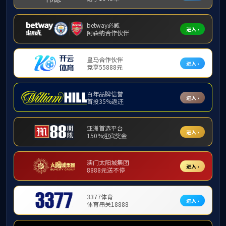
2023
​为了深入学习贯彻党的二十大精神，学习习近平新时代
中国特色社会主义思想，庆祝中华人民共和国成立74周
年，加强党员清正廉洁建设，9月21日上午，bevictor伟
德师生党员在廉洁文化教育基地宝墨园开展“加强党性
修养，永葆廉洁本色”主题党日活动。
主题教育|袁登华讲授专题党课
05/25
参观廉洁文化长廊宝墨园是以包拯正直清
2023
为深入开展学习贯彻习近平新时代中国特色社会主义思
廉等历史题材为背景的主题公园，融汇廉洁理论教育、
想主题教育，凝心聚力推动bevictor伟德MBA教育的高
示范教育、法纪教育及警示教育于一体。党员同...
质量发展，5月22日下午，bevictor伟德副院长（主持工
作）袁登华在白云山校区第九教学楼310会议室，以“深
入学习贯彻习近平新时代中国特色社会主义思想，坚定
学习党的二十大 | bevictor伟德举办粤商晋商文化交流分享会
05/17
不移推进高质量发展”为主题，讲授主题教育专题党
2023
​为深入学习贯彻党的二十大精神、学习习近平总书记关
课，MBA中心党支部党员、入党积极分子参加了此次
于坚定文化自信、弘扬企业家精神与全面推进乡村振兴
学习。 袁登华讲党课袁登华从学习党的二十大精神和
的系列重要讲话精神，5月13日，bevictor伟德与共青团
推动MBA的高质量发展两个方面进...
晋中市太谷区委合作举办粤商晋商文化交流分享会，会
议于大学城校区校办公楼第一会议室和线上平台同步召
bevictor伟德举办“党领商行”2023年行动方案实施动员暨党建工作研讨会
03/08
开。本次分享会以“商院青马携手同行，粤商晋商共话
2023
3月7日上午，为深入学习贯彻党的二十大精神，进一步
前景”为主题，bevictor伟德党委副书记沈长霞、工商管
加强党对教育事业的全面领导，提升学院党组织的凝聚
理系教授朱文忠，校团委专职团干李新璐，太谷团区委
力、领导力、引领力、组织力、战斗力与号召力，推动
副书记常嘉欣、兼职青...