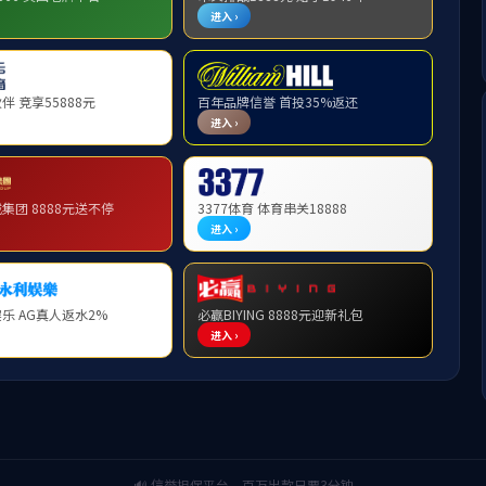
bevictor伟德MBA
职务
姓名
办
主 任
张红明
白云山校区