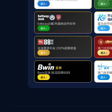
师资队伍
云山工作室首席专家
MBA中心
云山学者
专业教师
硕士生导师